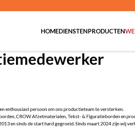
HOME
DIENSTEN
PRODUCTEN
WE
ctiemedewerker
s en enthousiast persoon om ons productieteam te versterken.
sborden, CROW Afzetmaterialen, Tekst- & Figuratieborden en produc
 2013 en sinds de start hard gegroeid. Sinds maart 2024 zijn wij ve