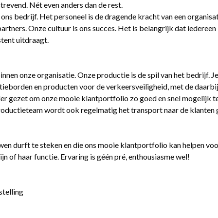
trevend. Nét even anders dan de rest.
ons bedrijf. Het personeel is de dragende kracht van een organisati
n partners. Onze cultuur is ons succes. Het is belangrijk dat ieder
tent uitdraagt.
innen onze organisatie. Onze productie is de spil van het bedrijf.
borden en producten voor de verkeersveiligheid, met de daarbij b
er gezet om onze mooie klantportfolio zo goed en snel mogelijk t
oductieteam wordt ook regelmatig het transport naar de klanten 
uwen durft te steken en die ons mooie klantportfolio kan helpen v
n of haar functie. Ervaring is géén pré, enthousiasme wel!
stelling