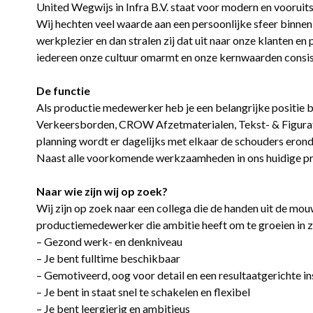
United Wegwijs in Infra B.V. staat voor modern en vooruits
Wij hechten veel waarde aan een persoonlijke sfeer binnen 
werkplezier en dan stralen zij dat uit naar onze klanten e
iedereen onze cultuur omarmt en onze kernwaarden consis
De functie
Als productie medewerker heb je een belangrijke positie b
Verkeersborden, CROW Afzetmaterialen, Tekst- & Figuratie
planning wordt er dagelijks met elkaar de schouders erond
Naast alle voorkomende werkzaamheden in ons huidige pr
Naar wie zijn wij op zoek?
Wij zijn op zoek naar een collega die de handen uit de mo
productiemedewerker die ambitie heeft om te groeien in zij
– Gezond werk- en denkniveau
– Je bent fulltime beschikbaar
– Gemotiveerd, oog voor detail en een resultaatgerichte in
– Je bent in staat snel te schakelen en flexibel
– Je bent leergierig en ambitieus