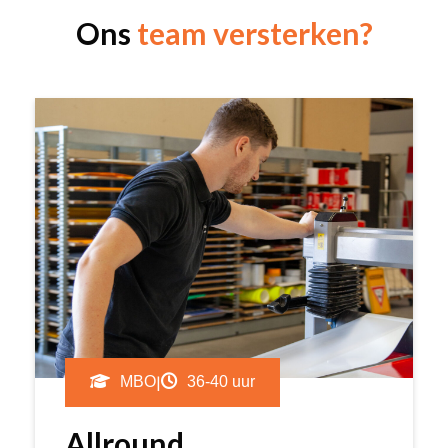
Ons
team versterken?
|
MBO
36-40 uur
Allround